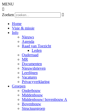
MENU

Zoeken

Home
Visie & missie
Info
Nieuws
Agenda
Raad van Toezicht
Leden
Ouderraad
MR
Documenten
Nieuwsbrieven
Leerlijnen
Vacatures
Privacyverklaring
Groepen
Onderbouw
Middenbouw
Middenbouw/ bovenbouw A
Bovenbouw
Structuurgroep