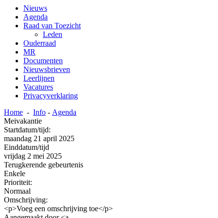
Nieuws
Agenda
Raad van Toezicht
Leden
Ouderraad
MR
Documenten
Nieuwsbrieven
Leerlijnen
Vacatures
Privacyverklaring
Home
-
Info
-
Agenda
Meivakantie
Startdatum/tijd:
maandag 21 april 2025
Einddatum/tijd
vrijdag 2 mei 2025
Terugkerende gebeurtenis
Enkele
Prioriteit:
Normaal
Omschrijving:
<p>Voeg een omschrijving toe</p>
Aangemaakt door <a