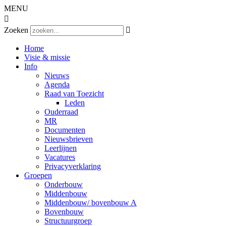
MENU

Zoeken

Home
Visie & missie
Info
Nieuws
Agenda
Raad van Toezicht
Leden
Ouderraad
MR
Documenten
Nieuwsbrieven
Leerlijnen
Vacatures
Privacyverklaring
Groepen
Onderbouw
Middenbouw
Middenbouw/ bovenbouw A
Bovenbouw
Structuurgroep