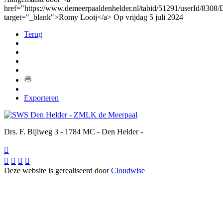
href="https://www.demeerpaaldenhelder.nl/tabid/51291/userId/8308/D
target="_blank">Romy Looij</a> Op vrijdag 5 juli 2024
Terug
Exporteren
Drs. F. Bijlweg 3 - 1784 MC - Den Helder -





Deze website is gerealiseerd door
Cloudwise